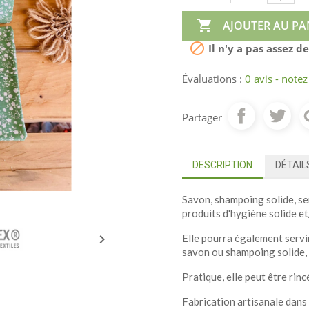

AJOUTER AU PA

Il n'y a pas assez d
Évaluations :
0 avis - notez
Partager
DESCRIPTION
DÉTAIL
Savon, shampoing solide, se
produits d'hygiène solide e

Elle pourra également servi
savon ou shampoing solide, 
Pratique, elle peut être rinc
Fabrication artisanale dans 