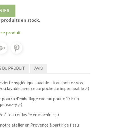
NIER
e produits en stock.
 ce produit
S DU PRODUIT
AVIS
rviette hygiénique lavable... transportez vos
t/ou lavable avec cette pochette imperméable :-)
r pourra d'emballage cadeau pour offrir un
pensez-y ;-)
ée à l'eau et lavée en machine ;-)
notre atelier en Provence à partir de tissu