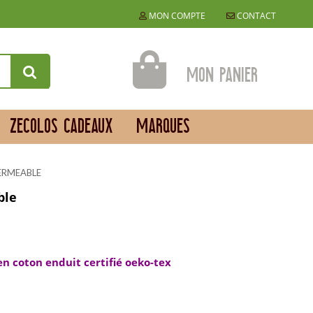
MON COMPTE
CONTACT
Mon panier
ZECOLOS CADEAUX
MARQUES
ERMEABLE
ble
 coton enduit certifié oeko-tex