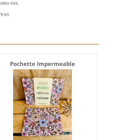
oeko-tex.
viron
Pochette Impermeable